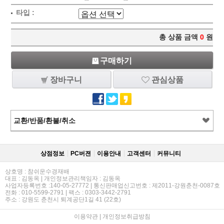
타입 :
총 상품 금액
0
원
구매하기
장바구니
관심상품
교환/반품/환불/취소
상점정보
PC버젼
이용안내
고객센터
커뮤니티
상호명 : 참쉬운수경재배
대표 : 김동옥 | 개인정보관리책임자 : 김동옥
사업자등록번호 :140-05-27772 | 통신판매업신고번호 : 제2011-강원춘천-0087호
전화 : 010-5599-2791 | 팩스 : 0303-3442-2791
주소 : 강원도 춘천시 퇴계공단1길 41 (22호)
이용약관
|
개인정보취급방침