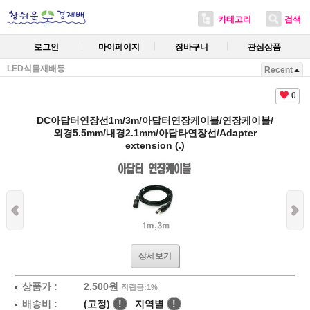
카테고리
검색
로그인
마이페이지
장바구니
관심상품
LED식물재배등
Recent
0
DC아답터연장선1m/3m/아답터연장케이블/연장케이블/
외경5.5mm/내경2.1mm/아답타연장선/Adapter
extension (.)
상세보기
상품가 :
2,500원
적립금:1%
배송비 :
(고정)
!
지역별
!