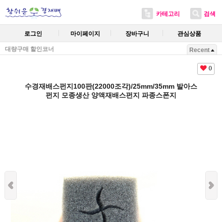
카테고리
검색
로그인
마이페이지
장바구니
관심상품
대량구매 할인코너
Recent
0
수경재배스펀지100판(22000조각)/25mm/35mm 발아스
펀지 모종생산 양액재배스펀지 파종스폰지