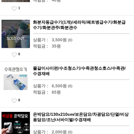
적립금 :
40원
1
화분자동급수기(1개)/세라믹/페트병급수기/화분급
수기/화분관주/화분관수
상품가 :
3,500원
(0)
적립금 :
35원
0
물갈이사이펀/수조청소기/수족관청소호스/수족관/
수경재배
상품가 :
6,500원
(0)
적립금 :
65원
0
은박담요/130x210cm/보온담요/차광담요/단열/비상
용담요/조난/서바이벌/수경재배
상품가 :
2,000원
(0)