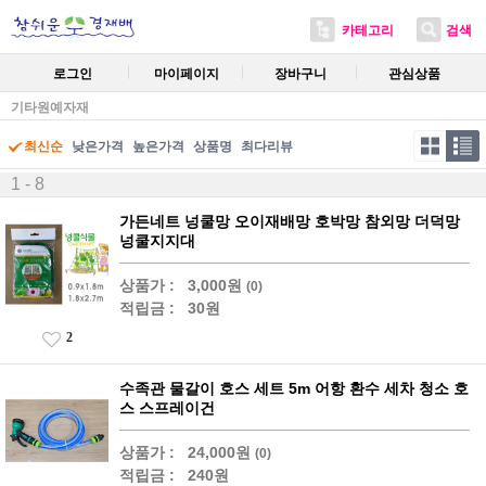
카테고리
검색
로그인
마이페이지
장바구니
관심상품
기타원예자재
최신순
낮은가격
높은가격
상품명
최다리뷰
1 - 8
가든네트 넝쿨망 오이재배망 호박망 참외망 더덕망
넝쿨지지대
상품가 :
3,000원
(0)
적립금 :
30원
2
수족관 물갈이 호스 세트 5m 어항 환수 세차 청소 호
스 스프레이건
상품가 :
24,000원
(0)
적립금 :
240원