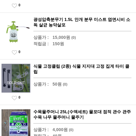
0
광성압축분무기 1.5L 안개 분무 미스트 엽면시비 소
독 살균 농약살포
상품가 :
15,000원
(0)
적립금 :
150원
0
식물 고정클립 (2종) 식물 지지대 고정 집게 타이 클
립
상품가 :
50원
(0)
0
수목물주머니 25L(수액세트) 물포대 점적 관수 관주
수목 나무 물주머니 물주기
상품가 :
4,000원
(0)