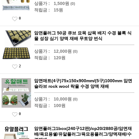
상품가 :
1,500원
(0)
적립금 :
15원
0
암면플러그 50공 큐브 묘목 삽목 배지 수경 블록 식
물 성장 심기 양액 재배 무토양 번식
상품가 :
12,000원
(0)
적립금 :
120원
2
암면매트(4구)75x150x900mm/(5구)1000mm 암면
슬라브 rock wool 락울 수경 양액 재배
상품가 :
10,000원
(0)
적립금 :
100원
0
암면플러그1box(240구12판)/cp20/2880공/암면재
배/육묘용쉘/유알플러그/육묘용플러그/양액재배/수