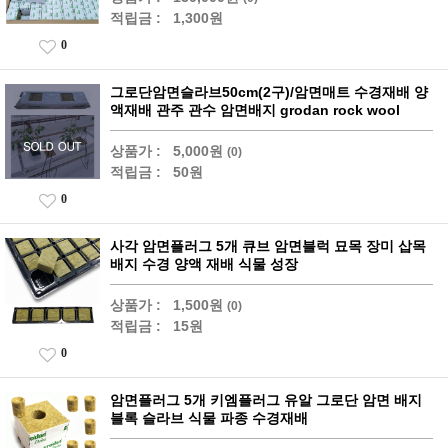
적립금 :
1,300원
0
그로단암면슬라브50cm(2구)/암면매트 수경재배 양
액재배 관주 관수 암면배지 grodan rock wool
상품가 :
5,000원
(0)
적립금 :
50원
0
사각 암면플러그 5개 큐브 암면블럭 묘목 장미 삽목
배지 수경 양액 재배 식물 성장
상품가 :
1,500원
(0)
적립금 :
15원
0
암면플러그 5개 키엠플러그 유알 그로단 암면 배지
블록 슬라브 식물 파종 수경재배