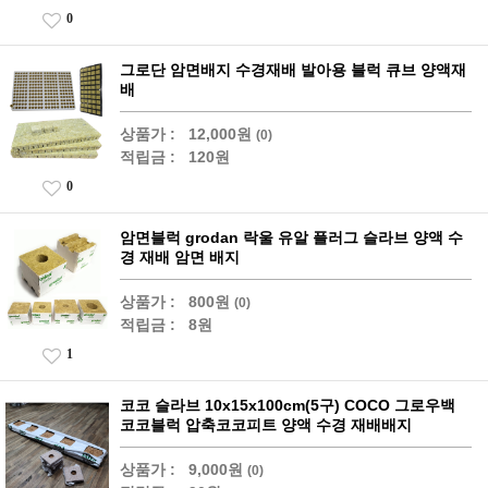
0
그로단 암면배지 수경재배 발아용 블럭 큐브 양액재
배
상품가 :
12,000원
(0)
적립금 :
120원
0
암면블럭 grodan 락울 유알 플러그 슬라브 양액 수
경 재배 암면 배지
상품가 :
800원
(0)
적립금 :
8원
1
코코 슬라브 10x15x100cm(5구) COCO 그로우백
코코블럭 압축코코피트 양액 수경 재배배지
상품가 :
9,000원
(0)