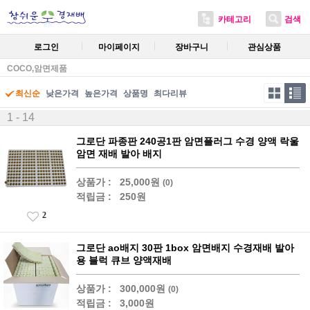
카테고리
검색
로그인
마이페이지
장바구니
관심상품
COCO,암면제품
최신순
낮은가격
높은가격
상품명
최다리뷰
1 - 14
그로단 파종판 240공1판 암면플러그 수경 양액 락울
암면 재배 발아 배지
상품가 :
25,000원
(0)
적립금 :
250원
2
그로단 ao배지 30판 1box 암면배지 수경재배 발아
용 블럭 큐브 양액재배
상품가 :
300,000원
(0)
적립금 :
3,000원