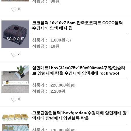
적립금 :
90원
0
코코블럭 10x10x7.5cm 압축코코피트 COCO블럭
수경재배 양액 배지 칩
상품가 :
1,000원
(0)
적립금 :
10원
2
암면매트1box(32ea)75x150x900mm4구/암면슬라
브 암면재배 락울 수경재배 양액재배 rock wool
상품가 :
220,000원
(0)
적립금 :
2,200원
0
그로단암면블럭1box/grodan/수경재배 암면재배 양
액재배 암면배지 암면블록 락울
상품가 :
130,000원
(0)