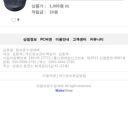
상품가 :
1,000원
(0)
적립금 :
10원
0
상점정보
PC버젼
이용안내
고객센터
커뮤니티
상호명 : 참쉬운수경재배
대표 : 김동옥 | 개인정보관리책임자 : 김동옥
사업자등록번호 :140-05-27772 | 통신판매업신고번호 : 제2011-강원춘천-0087호
전화 : 010-5599-2791 | 팩스 : 0303-3442-2791
주소 : 강원도 춘천시 퇴계공단1길 41 (22호)
이용약관
|
개인정보취급방침
ⓒ참쉬운수경재배 All right reserved.
Make
Shop