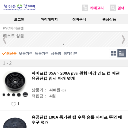
카테고리
검색
로그인
마이페이지
장바구니
관심상품
PVC파이프캡
베스트 상품
/
최신순
낮은가격
높은가격
상품명
최다리뷰
1 - 2
파이프캡 35A ~ 200A pvc 원형 마감 앤드 캡 배관
유공관캡 임시 마개 덮개
상품가 :
400원
(0)
적립금 :
4원
1
유공관캡 100A 통기관 캡 수목 숨틀 파이프 뚜껑 배
수구 덮개