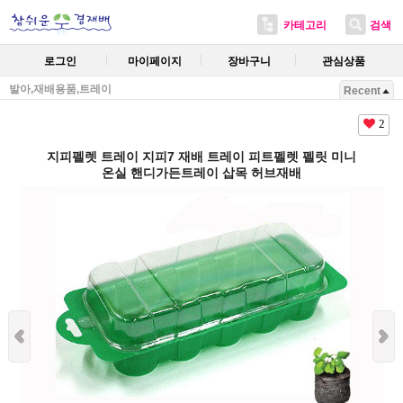
카테고리
검색
로그인
마이페이지
장바구니
관심상품
발아,재배용품,트레이
Recent
2
지피펠렛 트레이 지피7 재배 트레이 피트펠렛 펠릿 미니
온실 핸디가든트레이 삽목 허브재배