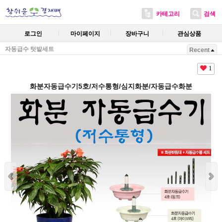
카테고리
검색
로그인
마이페이지
장바구니
관심상품
자동급수 텃밭세트
Recent
1
화분자동급수기5호/저수통형/심지화분/자동급수화분