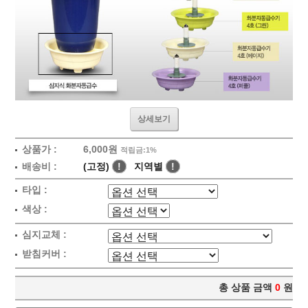
상세보기
상품가 :
6,000원
적립금:1%
배송비 :
(고정)
!
지역별
!
타입 :
색상 :
심지교체 :
받침커버 :
총 상품 금액
0
원