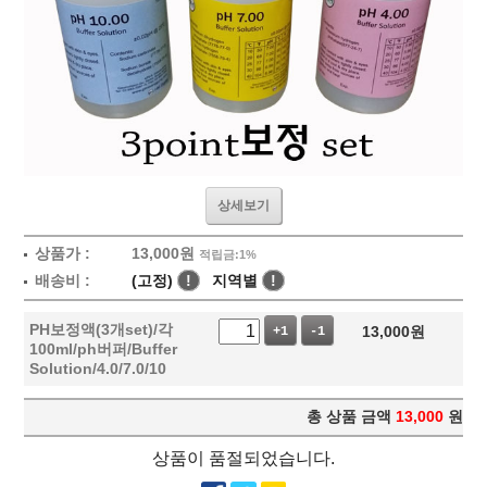
상세보기
상품가 :
13,000
원
적립금:1%
배송비 :
(고정)
!
지역별
!
PH보정액(3개set)/각
13,000
원
+1
-1
100ml/ph버퍼/Buffer
Solution/4.0/7.0/10
총 상품 금액
13,000
원
상품이 품절되었습니다.