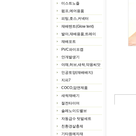
미스트노즐
펌프,에어용품
피팅,호스,커넥터
재배텐트(Glow tent)
발아,재배용품,트레이
재배포트
PVC파이프캡
안개발생기
야채,허브,새싹,약용씨앗
인공토양(재배배지)
지피7
COCO,암면제품
새싹재배기
절전타이머
솔레노이드밸브
자동급수 텃밭세트
친환경살충제
기타원예자재