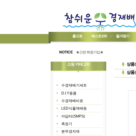
홈으로
베스트100
즐겨찾기
★기업회원가입 방법..
★회원 구입 시 1% 적립★
NOTICE
★간편 회원가입★
상품
쇼핑 카테고리
상품
수경재배기세트
D.I.Y용품
수경재배비료
LED식물재배등
아답터(SMPS)
측정기
분무경자재