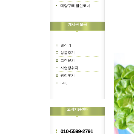
대량구매 할인코너
게시판 모음
갤러리
상품후기
고객문의
사업장위치
평점후기
FAQ
고객지원센터
010-5599-2791