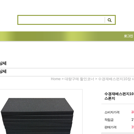
로그인
상세
상세
>
> 수경재배스펀지10장 
Home
대량구매 할인코너
수경재배스펀지10장
스폰지
3
소비자가격
1
적립금
3
판매가격