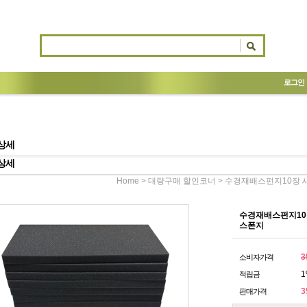
로그인
상세
상세
>
> 수경재배스펀지10장 
Home
대량구매 할인코너
수경재배스펀지10장
스폰지
3
소비자가격
1
적립금
3
판매가격