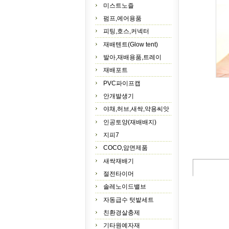
미스트노즐
펌프,에어용품
피팅,호스,커넥터
재배텐트(Glow tent)
발아,재배용품,트레이
재배포트
PVC파이프캡
안개발생기
야채,허브,새싹,약용씨앗
인공토양(재배배지)
지피7
COCO,암면제품
새싹재배기
절전타이머
솔레노이드밸브
자동급수 텃밭세트
친환경살충제
기타원예자재