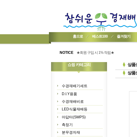
홈으로
베스트100
즐겨찾기
★기업회원가입 방법..
★회원 구입 시 1% 적립★
NOTICE
★간편 회원가입★
상품
쇼핑 카테고리
상품
수경재배기세트
D.I.Y용품
수경재배비료
LED식물재배등
아답터(SMPS)
측정기
분무경자재