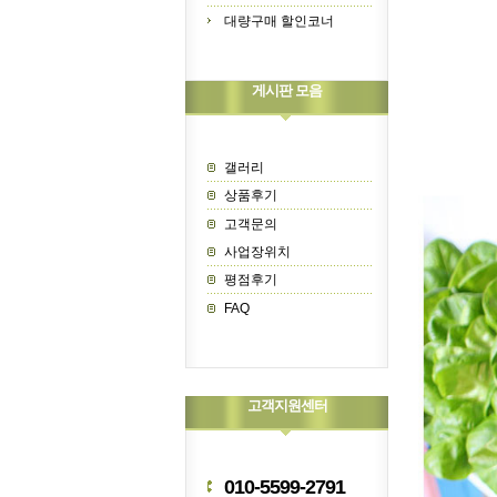
대량구매 할인코너
게시판 모음
갤러리
상품후기
고객문의
사업장위치
평점후기
FAQ
고객지원센터
010-5599-2791