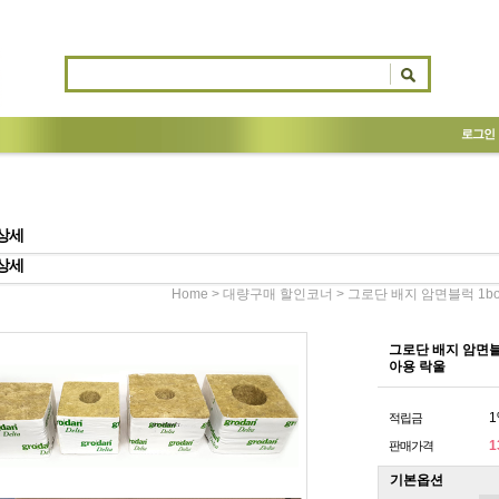
로그인
상세
상세
>
> 그로단 배지 암면블럭 1
Home
대량구매 할인코너
그로단 배지 암면블
아용 락울
1
적립금
1
판매가격
기본옵션