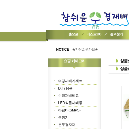
홈으로
베스트100
즐겨찾기
★기업회원가입 방법..
★회원 구입 시 1% 적립★
NOTICE
★간편 회원가입★
상품
쇼핑 카테고리
상품
수경재배기세트
D.I.Y용품
수경재배비료
LED식물재배등
아답터(SMPS)
측정기
분무경자재