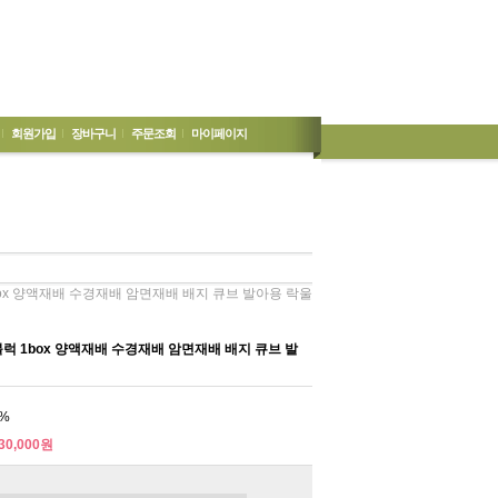
회원가입
장바구니
주문조회
마이페이지
box 양액재배 수경재배 암면재배 배지 큐브 발아용 락울
럭 1box 양액재배 수경재배 암면재배 배지 큐브 발
%
30,000원