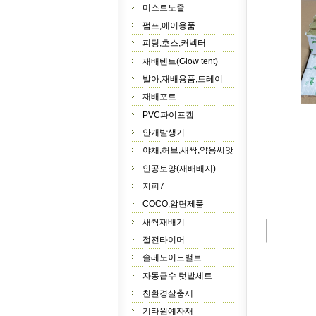
미스트노즐
펌프,에어용품
피팅,호스,커넥터
재배텐트(Glow tent)
발아,재배용품,트레이
재배포트
PVC파이프캡
안개발생기
야채,허브,새싹,약용씨앗
인공토양(재배배지)
지피7
COCO,암면제품
새싹재배기
절전타이머
솔레노이드밸브
자동급수 텃밭세트
친환경살충제
기타원예자재