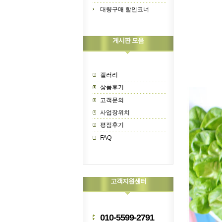
대량구매 할인코너
게시판 모음
갤러리
상품후기
고객문의
사업장위치
평점후기
FAQ
고객지원센터
010-5599-2791