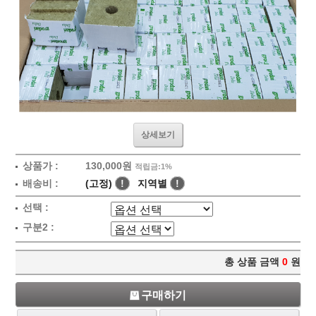
상세보기
상품가 :
130,000원
적립금:1%
배송비 :
(고정)
!
지역별
!
선택 :
구분2 :
총 상품 금액
0
원
구매하기