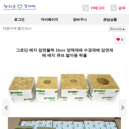
카테고리
검색
로그인
마이페이지
장바구니
관심상품
대량구매 할인코너
Recent
0
그로단 배지 암면블럭 1box 양액재배 수경재배 암면재
배 배지 큐브 발아용 락울