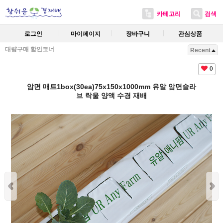
카테고리
검색
로그인
마이페이지
장바구니
관심상품
대량구매 할인코너
Recent
0
암면 매트1box(30ea)75x150x1000mm 유알 암면슬라
브 락울 양액 수경 재배