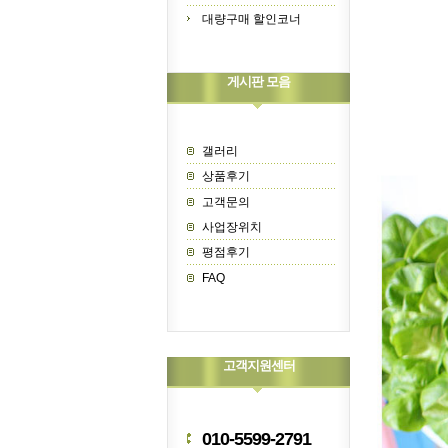
대량구매 할인코너
게시판 모음
갤러리
상품후기
고객문의
사업장위치
평점후기
FAQ
고객지원센터
010-5599-2791