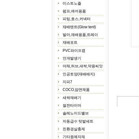
미스트노즐
펌프,에어용품
피팅,호스,커넥터
재배텐트(Glow tent)
발아,재배용품,트레이
재배포트
PVC파이프캡
안개발생기
야채,허브,새싹,약용씨앗
인공토양(재배배지)
지피7
COCO,암면제품
새싹재배기
절전타이머
솔레노이드밸브
자동급수 텃밭세트
친환경살충제
기타원예자재