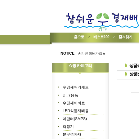
홈으로
베스트100
즐겨찾기
★기업회원가입 방법..
★회원 구입 시 1% 적립★
NOTICE
★간편 회원가입★
상품
쇼핑 카테고리
상품
수경재배기세트
D.I.Y용품
수경재배비료
LED식물재배등
아답터(SMPS)
측정기
분무경자재