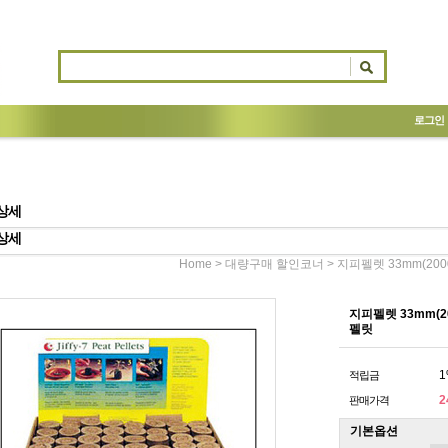
로그인
상세
상세
>
> 지피펠렛 33mm(20
Home
대량구매 할인코너
지피펠렛 33mm(2
펠릿
1
적립금
2
판매가격
기본옵션