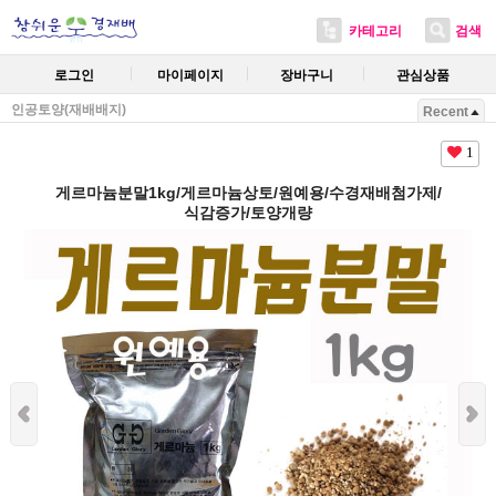
카테고리
검색
로그인
마이페이지
장바구니
관심상품
인공토양(재배배지)
Recent
1
게르마늄분말1kg/게르마늄상토/원예용/수경재배첨가제/
식감증가/토양개량