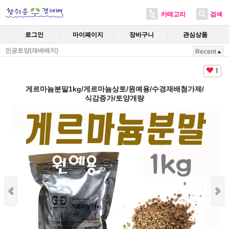
카테고리
검색
로그인
마이페이지
장바구니
관심상품
인공토양(재배배지)
Recent
1
게르마늄분말1kg/게르마늄상토/원예용/수경재배첨가제/
식감증가/토양개량