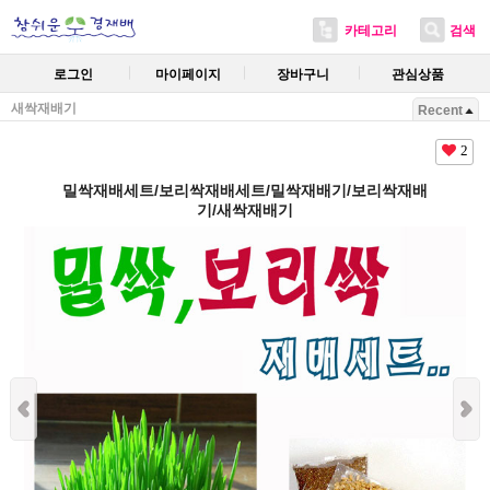
카테고리
검색
로그인
마이페이지
장바구니
관심상품
새싹재배기
Recent
2
밀싹재배세트/보리싹재배세트/밀싹재배기/보리싹재배
기/새싹재배기