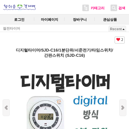
카테고리
검색
로그인
마이페이지
장바구니
관심상품
절전타이머
Recent
2
디지털타이머/SJD-C16/1분단위/서준전기/타임스위치/
간판스위치 (SJD-C16)