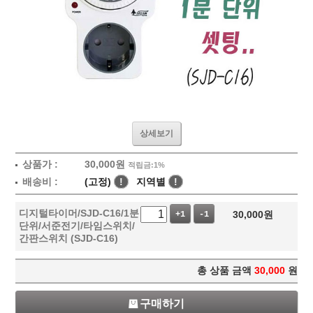
상세보기
상품가 :
30,000
원
적립금:1%
배송비 :
(고정)
!
지역별
!
디지털타이머/SJD-C16/1분
30,000
원
+1
-1
단위/서준전기/타임스위치/
간판스위치 (SJD-C16)
총 상품 금액
30,000
원
구매하기