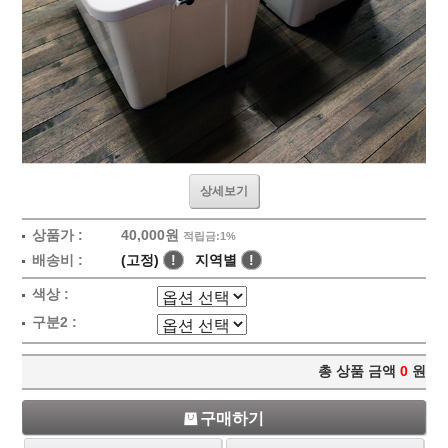
상세보기
상품가 :
40,000원
적립금:1%
배송비 :
(고정)
!
지역별
!
색상 :
구분2 :
총 상품 금액
0
원
구매하기