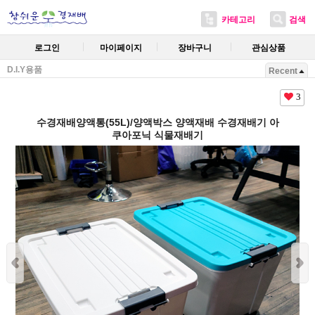
카테고리
검색
로그인
마이페이지
장바구니
관심상품
D.I.Y용품
Recent
3
수경재배양액통(55L)/양액박스 양액재배 수경재배기 아
쿠아포닉 식물재배기