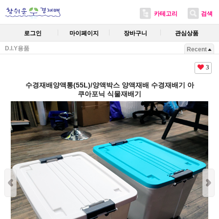
카테고리
검색
로그인
마이페이지
장바구니
관심상품
D.I.Y용품
Recent
3
수경재배양액통(55L)/양액박스 양액재배 수경재배기 아
쿠아포닉 식물재배기