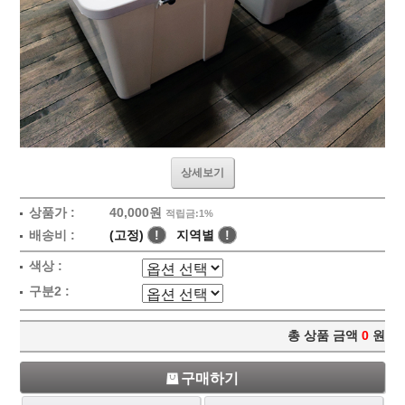
상세보기
상품가 :
40,000원
적립금:1%
배송비 :
(고정)
!
지역별
!
색상 :
구분2 :
총 상품 금액
0
원
구매하기