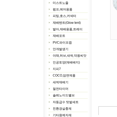
미스트노즐
펌프,에어용품
피팅,호스,커넥터
재배텐트(Glow tent)
발아,재배용품,트레이
재배포트
PVC파이프캡
안개발생기
야채,허브,새싹,약용씨앗
인공토양(재배배지)
지피7
COCO,암면제품
새싹재배기
절전타이머
솔레노이드밸브
자동급수 텃밭세트
친환경살충제
기타원예자재