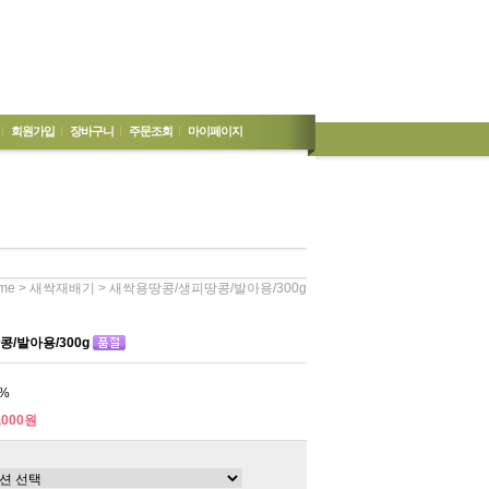
회원가입
장바구니
주문조회
마이페이지
>
> 새싹용땅콩/생피땅콩/발아용/300g
me
새싹재배기
/발아용/300g
%
,000원