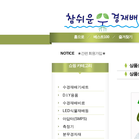
홈으로
베스트100
즐겨찾기
★기업회원가입 방법..
★회원 구입 시 1% 적립★
NOTICE
★간편 회원가입★
상품
쇼핑 카테고리
상품
수경재배기세트
D.I.Y용품
수경재배비료
LED식물재배등
아답터(SMPS)
측정기
분무경자재