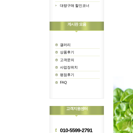
대량구매 할인코너
게시판 모음
갤러리
상품후기
고객문의
사업장위치
평점후기
FAQ
고객지원센터
010-5599-2791