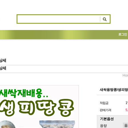
로그인
상세
상세
Ho
새싹용땅콩/생피땅콩
1
적립금
5
판매가격
기본옵션
용량