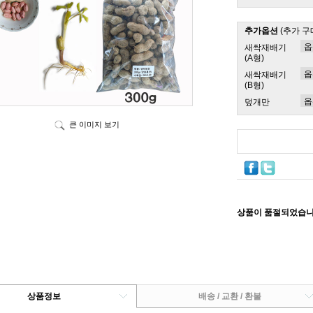
추가옵션
(추가 구
새싹재배기
(A형)
새싹재배기
(B형)
덮개만
큰 이미지 보기
상품이 품절되었습니
상품정보
배송 / 교환 / 환불