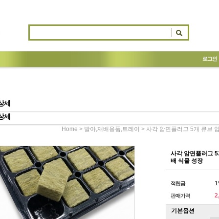
로그인
상세
상세
>
> 사각 암면플러그 5개 큐브 
Home
발아,재배용품,트레이
사각 암면플러그 5
배 식물 성장
1
적립금
2
판매가격
기본옵션