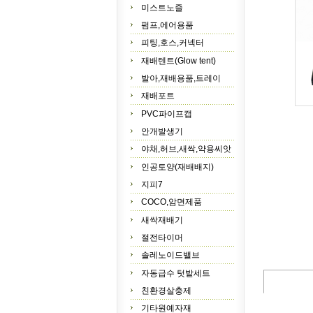
미스트노즐
펌프,에어용품
피팅,호스,커넥터
재배텐트(Glow tent)
발아,재배용품,트레이
재배포트
PVC파이프캡
안개발생기
야채,허브,새싹,약용씨앗
인공토양(재배배지)
지피7
COCO,암면제품
새싹재배기
절전타이머
솔레노이드밸브
자동급수 텃밭세트
친환경살충제
기타원예자재