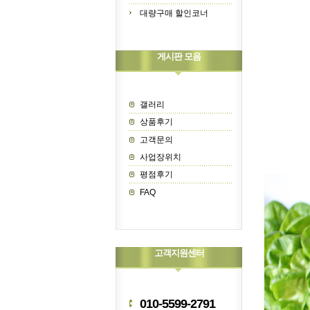
대량구매 할인코너
게시판 모음
갤러리
상품후기
고객문의
사업장위치
평점후기
FAQ
고객지원센터
010-5599-2791