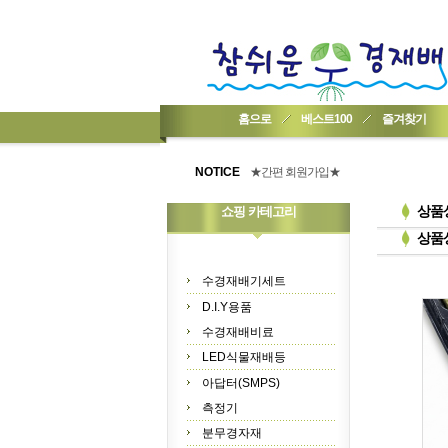
홈으로
베스트100
즐겨찾기
★기업회원가입 방법..
★회원 구입 시 1% 적립★
NOTICE
★간편 회원가입★
상품
쇼핑 카테고리
상품
수경재배기세트
D.I.Y용품
수경재배비료
LED식물재배등
아답터(SMPS)
측정기
분무경자재