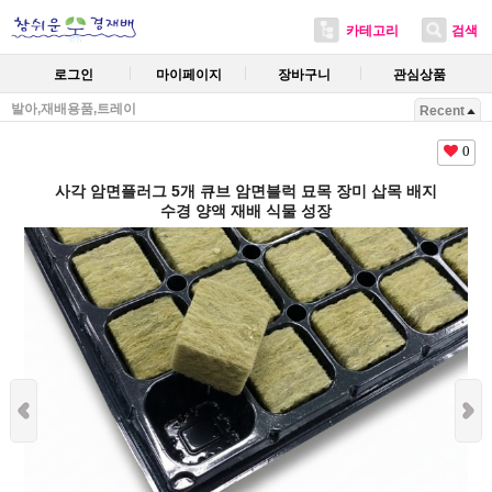
카테고리
검색
로그인
마이페이지
장바구니
관심상품
발아,재배용품,트레이
Recent
0
사각 암면플러그 5개 큐브 암면블럭 묘목 장미 삽목 배지
수경 양액 재배 식물 성장