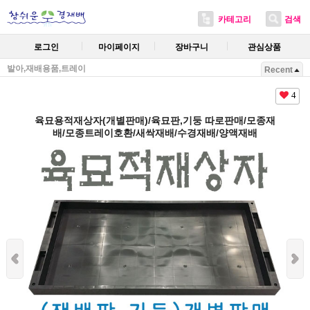
카테고리
검색
로그인
마이페이지
장바구니
관심상품
발아,재배용품,트레이
Recent
4
육묘용적재상자(개별판매)/육묘판,기둥 따로판매/모종재
배/모종트레이호환/새싹재배/수경재배/양액재배