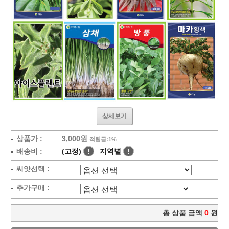
상세보기
상품가 :
3,000원
적립금:1%
배송비 :
(고정)
!
지역별
!
씨앗선택 :
추가구매 :
총 상품 금액
0
원