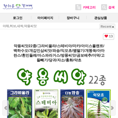
카테고리
검색
로그인
마이페이지
장바구니
관심상품
야채,허브,새싹,약용씨앗
Recent
13
약용씨앗22종/그라비올라/스테비아/마카/아이스플랜트/
백하수오/개갑인삼씨앗/와송/익모초/뱀딸기/개똥쑥/아마
란스/흰민들레/아스파라거스/방풍씨앗/곰보배추/더덕/고
들빼기/당귀/자소/홍화/약초