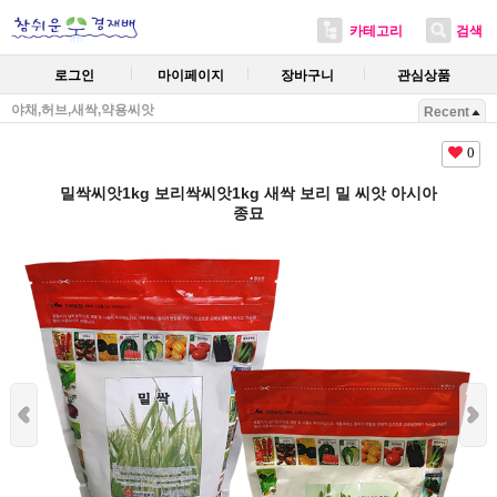
카테고리
검색
로그인
마이페이지
장바구니
관심상품
야채,허브,새싹,약용씨앗
Recent
0
밀싹씨앗1kg 보리싹씨앗1kg 새싹 보리 밀 씨앗 아시아
종묘