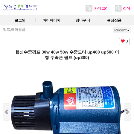
카테고리
검색
로그인
마이페이지
장바구니
관심상품
펌프,에어용품
Recent
3
협신수중펌프 30w 40w 50w 수중모터 up400 up500 어
항 수족관 펌프 (up300)