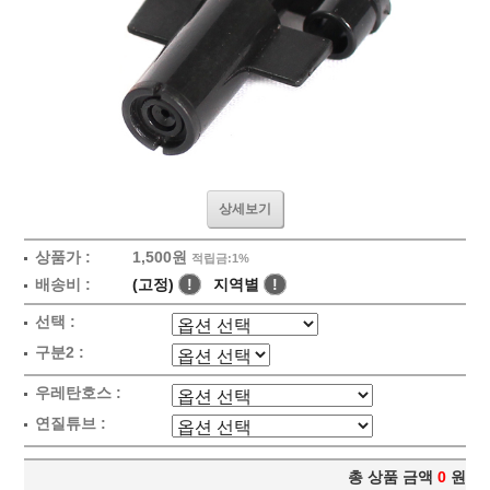
상세보기
상품가 :
1,500원
적립금:1%
배송비 :
(고정)
!
지역별
!
선택 :
구분2 :
우레탄호스 :
연질튜브 :
총 상품 금액
0
원