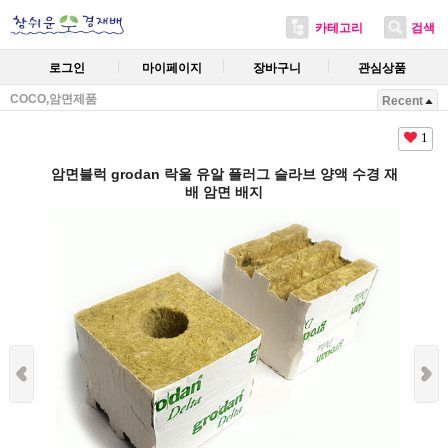
카테고리
검색
로그인
마이페이지
장바구니
관심상품
COCO,암면제품
Recent
1
암면블럭 grodan 락울 유알 플러그 슬라브 양액 수경 재
배 암면 배지