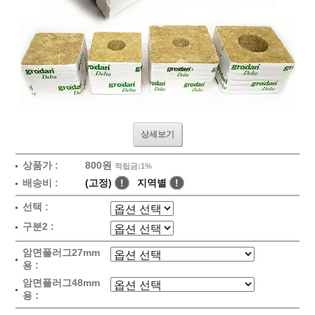
상세보기
상품가 :
800원
적립금:1%
배송비 :
(고정)
!
지역별
!
선택 :
구분2 :
암면플러그27mm
용 :
암면플러그48mm
용 :