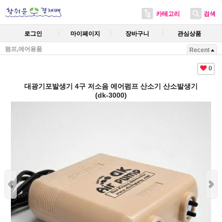
카테고리
검색
로그인
마이페이지
장바구니
관심상품
펌프,에어용품
Recent
0
대광기포발생기 4구 저소음 에어펌프 산소기 산소발생기
(dk-3000)