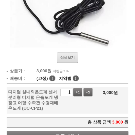
상세보기
상품가 :
3,000
원
적립금:1%
배송비 :
(고정)
!
지역별
!
디지털 실내외온도계 센서
3,000
원
+1
-1
분리형 디지털 온습도계 냉
장고 어항 수족관 수경재배
온도계 (UC-CP21)
총 상품 금액
3,000
원