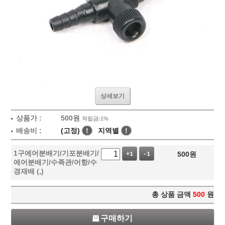
상세보기
상품가 :
500
원
적립금:1%
배송비 :
(고정)
!
지역별
!
1구에어분배기/기포분배기/
500
원
+1
-1
에어분배기/수족관/어항/수
경재배 (,)
총 상품 금액
500
원
구매하기