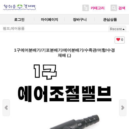
카테고리
검색
로그인
마이페이지
장바구니
관심상품
펌프,에어용품
Recent
0
1구에어분배기/기포분배기/에어분배기/수족관/어항/수경
재배 (,)