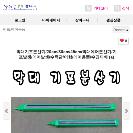
카테고리
검색
로그인
마이페이지
장바구니
관심상품
펌프,에어용품
Recent
0
막대기포분산기/20cm/30cm/45cm/막대에어분산기/기
포발생/에어발생/수족관/어항/에어용품/수경재배 (a)