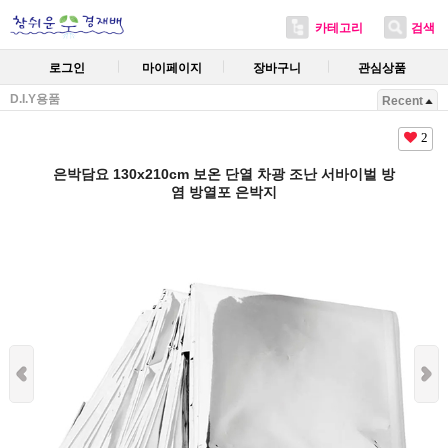
카테고리
검색
로그인
마이페이지
장바구니
관심상품
D.I.Y용품
Recent
2
은박담요 130x210cm 보온 단열 차광 조난 서바이벌 방
염 방열포 은박지