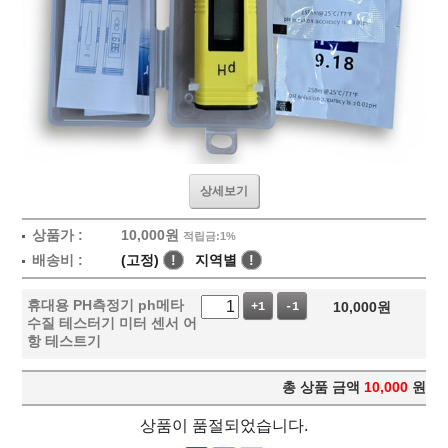
상세보기
상품가 :
10,000
원
적립금:1%
배송비 :
(고정)
!
지역별
!
휴대용 PH측정기 ph메타
10,000
원
+1
-1
수질 테스터기 미터 센서 어
항 테스트기
총 상품 금액
10,000
원
상품이 품절되었습니다.