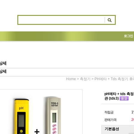
로그인
상세
상세
>
> PH메타 + Tds 측정기 
Home
측정기
pH메타 + tds 
관 (tds3)
1
적립금
2
판매가격
기본옵션