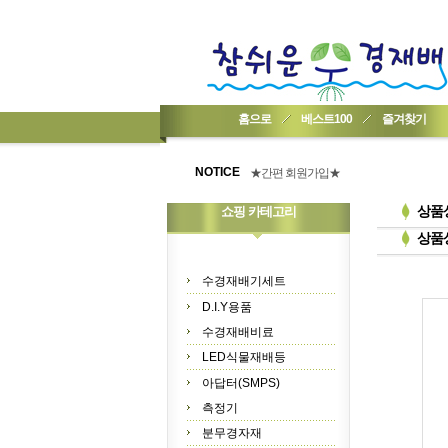
홈으로
베스트100
즐겨찾기
★기업회원가입 방법..
★회원 구입 시 1% 적립★
NOTICE
★간편 회원가입★
상품
쇼핑 카테고리
상품
수경재배기세트
D.I.Y용품
수경재배비료
LED식물재배등
아답터(SMPS)
측정기
분무경자재