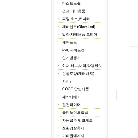
미스트노즐
펌프,에어용품
피팅,호스,커넥터
재배텐트(Glow tent)
발아,재배용품,트레이
재배포트
PVC파이프캡
안개발생기
야채,허브,새싹,약용씨앗
인공토양(재배배지)
지피7
COCO,암면제품
새싹재배기
절전타이머
솔레노이드밸브
자동급수 텃밭세트
친환경살충제
기타원예자재