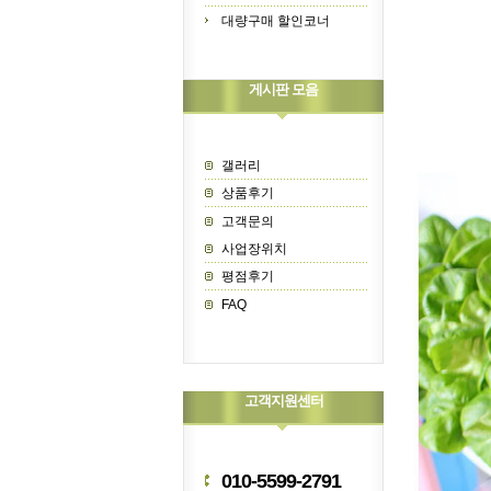
대량구매 할인코너
게시판 모음
갤러리
상품후기
고객문의
사업장위치
평점후기
FAQ
고객지원센터
010-5599-2791