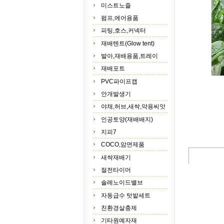
미스트노즐
펌프,에어용품
피팅,호스,커넥터
재배텐트(Glow tent)
발아,재배용품,트레이
재배포트
PVC파이프캡
안개발생기
야채,허브,새싹,약용씨앗
인공토양(재배배지)
지피7
COCO,암면제품
새싹재배기
절전타이머
솔레노이드밸브
자동급수 텃밭세트
친환경살충제
기타원예자재