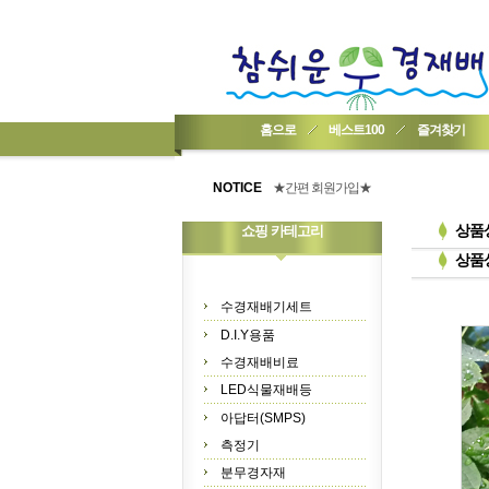
홈으로
베스트100
즐겨찾기
★기업회원가입 방법..
★회원 구입 시 1% 적립★
NOTICE
★간편 회원가입★
상품
쇼핑 카테고리
상품
수경재배기세트
D.I.Y용품
수경재배비료
LED식물재배등
아답터(SMPS)
측정기
분무경자재