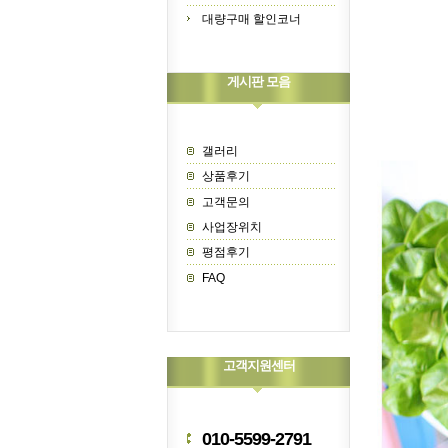
대량구매 할인코너
게시판 모음
갤러리
상품후기
고객문의
사업장위치
평점후기
FAQ
고객지원센터
010-5599-2791