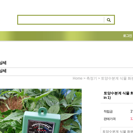
로그인
상세
상세
>
> 토양수분계 식물 화분 
Home
측정기
토양수분계 식물 화분
in 1)
1
적립금
1
판매가격
토양수분계 식물 화분