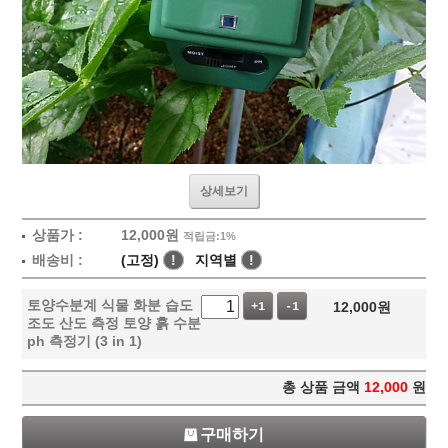
상세보기
상품가 :
12,000
원
적립금:1%
배송비 :
(고정)
!
지역별
!
토양수분계 식물 화분 습도
12,000
원
+1
-1
조도 산도 측정 토양 흙 수분
ph 측정기 (3 in 1)
총 상품 금액
12,000
원
구매하기