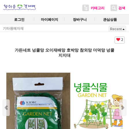
카테고리
검색
로그인
마이페이지
장바구니
관심상품
기타원예자재
Recent
2
가든네트 넝쿨망 오이재배망 호박망 참외망 더덕망 넝쿨
지지대