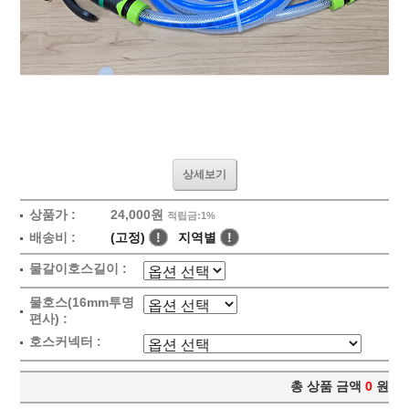
상세보기
상품가 :
24,000원
적립금:1%
배송비 :
(고정)
!
지역별
!
물갈이호스길이 :
물호스(16mm투명
편사) :
호스커넥터 :
총 상품 금액
0
원