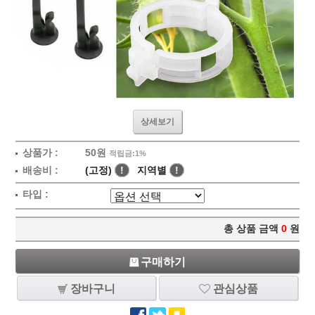
상세보기
상품가 :
50원
적립금:1%
배송비 :
(고정)
!
지역별
!
타입 :
총 상품 금액
0
원
구매하기
장바구니
관심상품