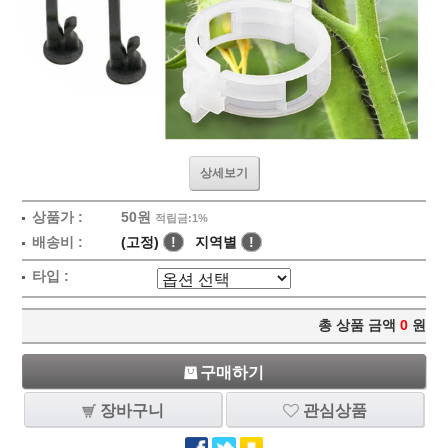
상세보기
상품가 :
50원
적립금:1%
배송비 :
(고정)
!
지역별
!
타입 :
총 상품 금액
0
원
구매하기
장바구니
관심상품