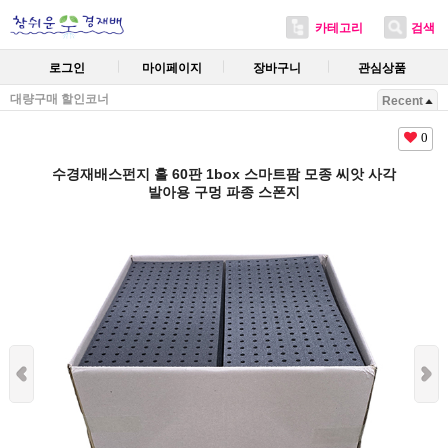
카테고리
검색
로그인
마이페이지
장바구니
관심상품
대량구매 할인코너
Recent
0
수경재배스펀지 홀 60판 1box 스마트팜 모종 씨앗 사각
발아용 구멍 파종 스폰지