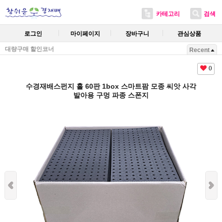
카테고리
검색
로그인
마이페이지
장바구니
관심상품
대량구매 할인코너
Recent
0
수경재배스펀지 홀 60판 1box 스마트팜 모종 씨앗 사각
발아용 구멍 파종 스폰지