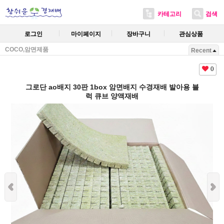
카테고리
검색
로그인
마이페이지
장바구니
관심상품
COCO,암면제품
Recent
0
그로단 ao배지 30판 1box 암면배지 수경재배 발아용 블
럭 큐브 양액재배