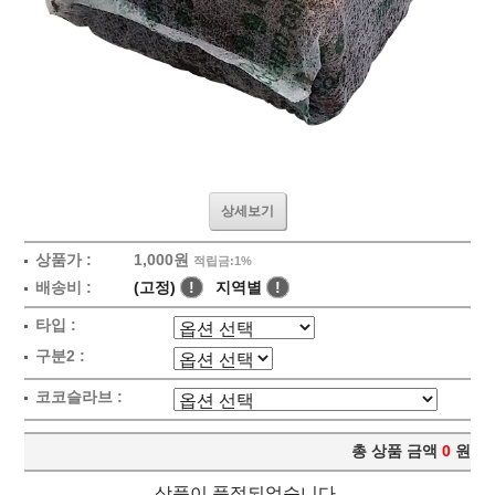
상세보기
상품가 :
1,000원
적립금:1%
배송비 :
(고정)
!
지역별
!
타입 :
구분2 :
코코슬라브 :
총 상품 금액
0
원
상품이 품절되었습니다.