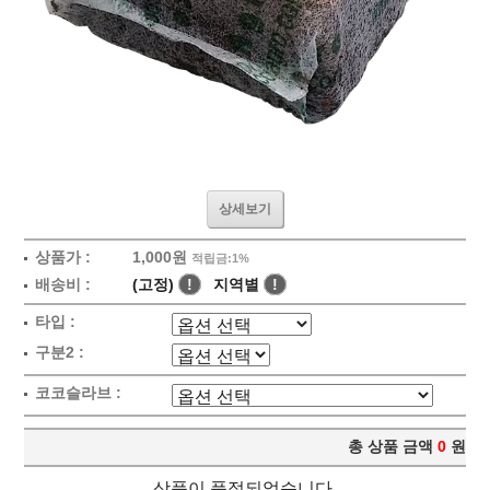
상세보기
상품가 :
1,000원
적립금:1%
배송비 :
(고정)
!
지역별
!
타입 :
구분2 :
코코슬라브 :
총 상품 금액
0
원
상품이 품절되었습니다.