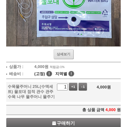
상세보기
상품가 :
4,000
원
적립금:1%
배송비 :
(고정)
!
지역별
!
수목물주머니 25L(수액세
4,000
원
+1
-1
트) 물포대 점적 관수 관주
수목 나무 물주머니 물주기
총 상품 금액
4,000
원
구매하기