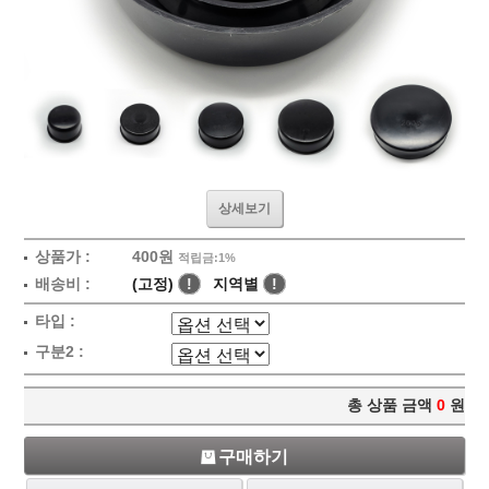
상세보기
상품가 :
400원
적립금:1%
배송비 :
(고정)
!
지역별
!
타입 :
구분2 :
총 상품 금액
0
원
구매하기