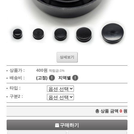
상세보기
상품가 :
400원
적립금:1%
배송비 :
(고정)
!
지역별
!
타입 :
구분2 :
총 상품 금액
0
원
구매하기